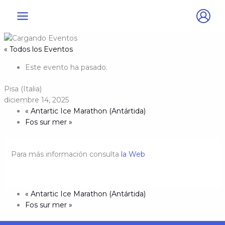
Ir
al
contenido
« Todos los Eventos
Este evento ha pasado.
Pisa (Italia)
diciembre 14, 2025
«
Antartic Ice Marathon (Antártida)
Fos sur mer
»
Para más información consulta
la Web
«
Antartic Ice Marathon (Antártida)
Fos sur mer
»