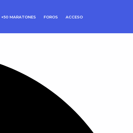
 +50 MARATONES
FOROS
ACCESO