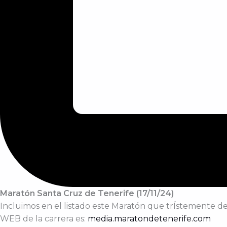
Maratón Santa Cruz de Tenerife (17/11/24)
Incluimos en el listado este Maratón que trÍstemente des
WEB de la carrera es:
media.maratondetenerife.com