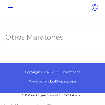
Ir
al
contenido
Otros Maratones
Copyright © 2026 club100maratones
Powered by club100maratones
PHP Code Snippets
Powered By :
XYZScripts.com