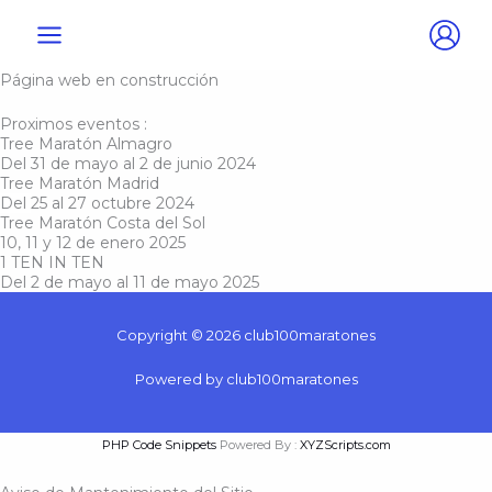
Ir
al
contenido
Página web en construcción
Proximos eventos :
Tree Maratón Almagro
Del 31 de mayo al 2 de junio 2024
Tree Maratón Madrid
Del
25 al 27 octubre 2024
Tree Maratón Costa del Sol
10, 11 y 12 de enero 2025
1 TEN IN TEN
Del 2 de mayo al 11 de mayo 2025
Copyright © 2026 club100maratones
Powered by club100maratones
PHP Code Snippets
Powered By :
XYZScripts.com