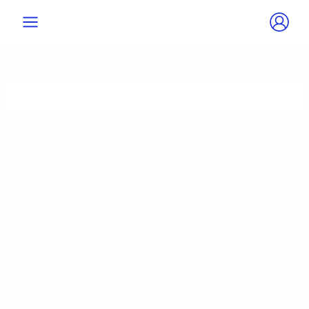
Ir
al
contenido