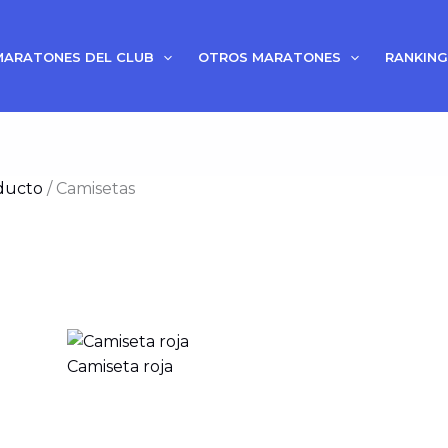
Ordenado
por
MARATONES DEL CLUB
OTROS MARATONES
RANKING
popularidad
ducto
/ Camisetas
los 9 resultados
Camiseta roja