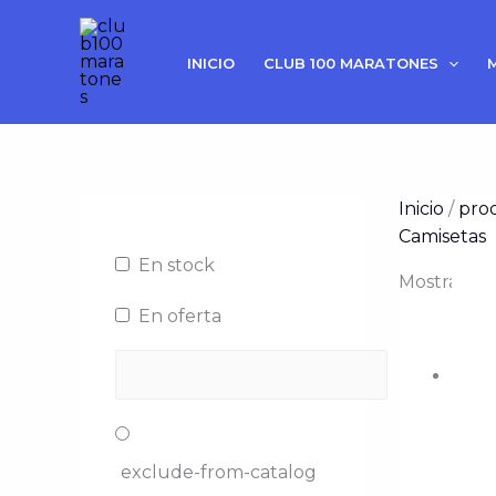
Ir
al
INICIO
CLUB 100 MARATONES
contenido
Inicio
/
pro
Camisetas
En stock
Mostrando 
En oferta
exclude-from-catalog