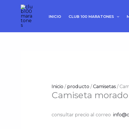
Ir
al
INICIO
CLUB 100 MARATONES
contenido
Inicio
/
producto
/
Camisetas
/ Cam
Camiseta morado
consultar precio al correo
info@c